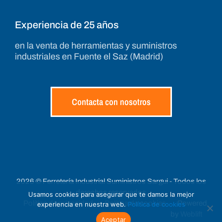
Experiencia de 25 años
en la venta de herramientas y suministros
industriales en Fuente el Saz (Madrid)
Contacta con nosotros
2026 © Ferretería Industrial Suministros Sargui - Todos los
derechos reservados
Usamos cookies para asegurar que te damos la mejor
Política de privacidad
Política de cookies
Powered
experiencia en nuestra web.
Política de cookies
by
Weblift
Aceptar